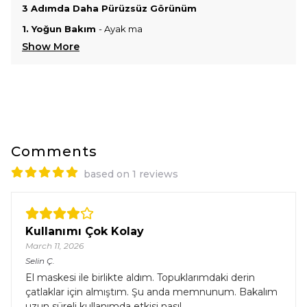
3 Adımda Daha Pürüzsüz Görünüm
1. Yoğun Bakım
- Ayak ma
Show More
Comments
based on 1 reviews
Kullanımı Çok Kolay
March 11, 2026
Selin
Ç.
El maskesi ile birlikte aldım. Topuklarımdaki derin
çatlaklar için almıştım. Şu anda memnunum. Bakalım
uzun süreli kullanımda etkisi nasıl