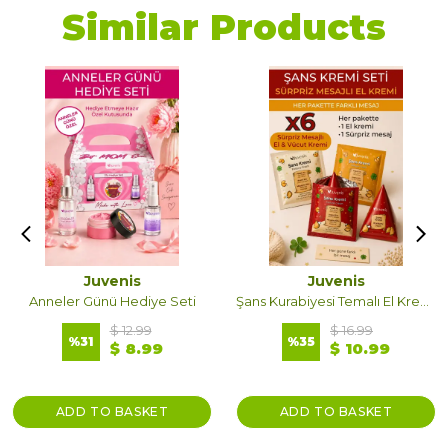
Similar Products
Juvenis
Juvenis
Anneler Günü Hediye Seti
Şans Kurabiyesi Temalı El Kremi Seti
$ 12.99
$ 16.99
%
31
%
35
$ 8.99
$ 10.99
ADD TO BASKET
ADD TO BASKET