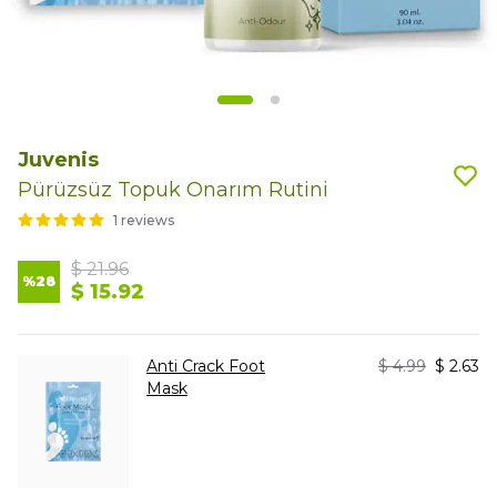
Juvenis
Pürüzsüz Topuk Onarım Rutini
1 reviews
$ 21.96
%
28
$ 15.92
Anti Crack Foot
$ 4.99
$ 2.63
Mask