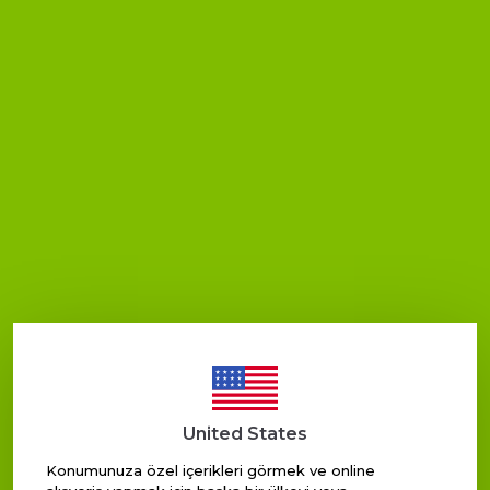
₺ 271.00
₺ 271.00
%
15
%
15
₺ 231.00
₺ 231.00
SEPETE EKLE
SEPETE EKLE
United States
Konumunuza özel içerikleri görmek ve online
Juvenis
Juvenis