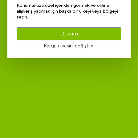
Konumunuza özel içerikleri görmek ve online
alışveriş yapmak için başka bir ülkeyi veya bölgeyi
seçin.
Juvenis
Juvenis
ediye Takvimi - Advent Calendar
Anneler Günü Hediye S
Devam
Kargo ülkesini değiştirin
₺ 2,499.00
₺ 599.00
%
48
%
33
₺ 1,299.00
₺ 399.00
SEPETE EKLE
SEPETE EKLE
tegorisinde ne satılıyor?