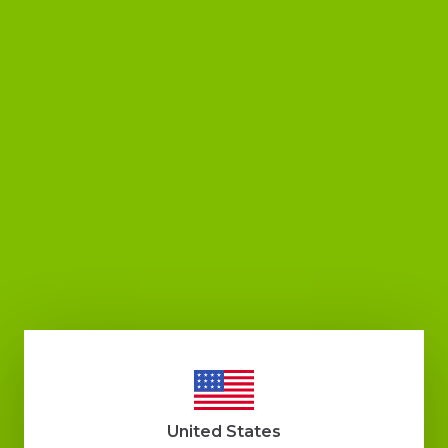
₺ 349.00
₺ 349.00
%
11
%
11
₺ 309.00
₺ 309.00
SEPETE EKLE
SEPETE EKLE
United States