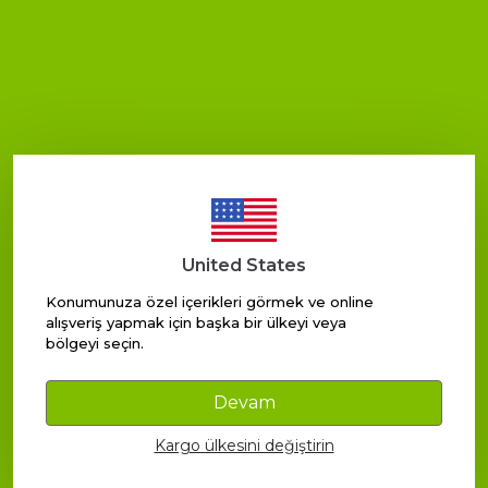
SEPETE EKLE
SEPETE EKLE
United States
Konumunuza özel içerikleri görmek ve online
alışveriş yapmak için başka bir ülkeyi veya
bölgeyi seçin.
Devam
Juvenis
Juvenis
Peeling Scrub 300 gr.
Peeling Scrub 150 gr.
Kargo ülkesini değiştirin